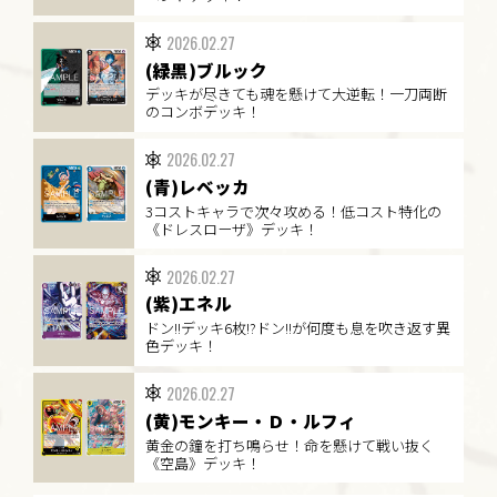
2026.02.27
(緑黒)ブルック
デッキが尽きても魂を懸けて大逆転！一刀両断
のコンボデッキ！
2026.02.27
(青)レベッカ
3コストキャラで次々攻める！低コスト特化の
《ドレスローザ》デッキ！
2026.02.27
(紫)エネル
ドン!!デッキ6枚!?ドン!!が何度も息を吹き返す異
色デッキ！
2026.02.27
(黄)モンキー・Ｄ・ルフィ
黄金の鐘を打ち鳴らせ！命を懸けて戦い抜く
《空島》デッキ！