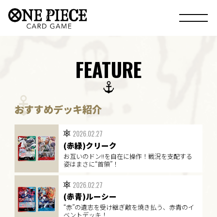
FEATURE
おすすめデッキ紹介
2026.02.27
(赤緑)クリーク
お互いのドン!!を自在に操作！戦況を支配する
姿はまさに“首領”！
2026.02.27
(赤青)ルーシー
“赤”の遺志を受け継ぎ敵を焼き払う、赤青のイ
ベントデッキ！