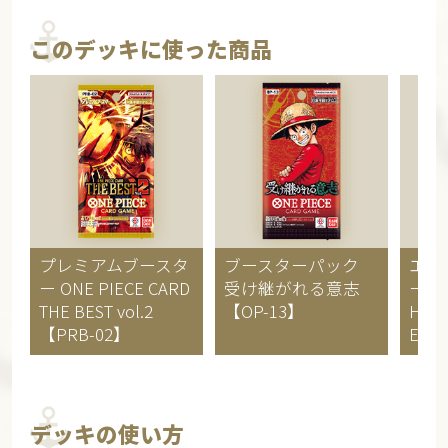
このデッキに使った商品
プレミアムブースタ
ブースターパック
エク
ー
ONE PIECE CARD
受け継がれる意志
ー
O
THE BEST vol.2
【OP-13】
Hero
【PRB-02】
Editi
デッキの使い方