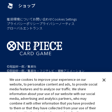
ショップ
推奨環境について
お問い合わせ
Cookies Settings
プライバシーポリシー
プライバシーノーティス
グローバルエントランス
©尾田栄一郎／集英社
©尾田栄一郎／集英社・フジテレビ・東映アニメーション
We use cookies to improve your experience on our
このwebサイトに記載されているすべての画像・テキスト・データの無
website, to personalize content and ads, to provide social
断転用、転載をお断りします。
media features and to analyze our traffic. We share
開発中につき、本サイトで使用している画像と実際の商品とは異なる場
information about your use of our website with our social
media, advertising and analytics partners, who may
合があります。
combine it with other information that you have provided
※AppleとAppleのロゴは、米国およびその他の国で登録されたApple
to them or that they have collected from your use of their
Inc.の商標です。