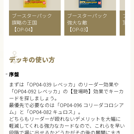
ブースターパック
ブースターパック
ブー
謀略の王国
強大な敵
頂上
【OP-04】
【OP-03】
【OP
デッキの使い方
序盤
まずは「OP04-039 レベッカ」のリーダー効果や
「OP04-092 レベッカ」の【登場時】効果でキーカ
ードを探しましょう。
最優先で必要なのは「OP04-096 コリーダコロシア
ム」と「OP04-082 キュロス」。
どちらもリーダーが殴れないデメリットを大幅に
軽減してくれる強力なカードなので、これらを早い
段階で場に出せるかどうかがその後の展開に大き