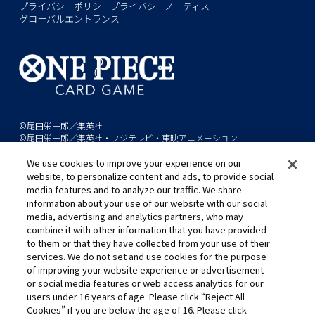
プライバシーポリシー
プライバシーノーティス
グローバルエントランス
©尾田栄一郎／集英社
©尾田栄一郎／集英社・フジテレビ・東映アニメーション
We use cookies to improve your experience on our
このwebサイトに記載されているすべての画像・テキスト・データの無
website, to personalize content and ads, to provide social
断転用、転載をお断りします。
media features and to analyze our traffic. We share
開発中につき、本サイトで使用している画像と実際の商品とは異なる場
information about your use of our website with our social
media, advertising and analytics partners, who may
合があります。
combine it with other information that you have provided
※AppleとAppleのロゴは、米国およびその他の国で登録されたApple
to them or that they have collected from your use of their
Inc.の商標です。
services. We do not set and use cookies for the purpose
※Google Play および Google Play ロゴは、Google LLC の商標です。
of improving your website experience or advertisement
or social media features or web access analytics for our
users under 16 years of age. Please click “Reject All
Cookies” if you are below the age of 16. Please click