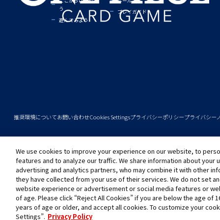
ここからはじめよ
ルール
う
プレイガイド
遊んでみよう
推奨環境について
お問い合わせ
Cookies Settings
プライバシーポリシー
プライバシー
We use cookies to improve your experience on our website, to person
©尾田栄一郎／集英社
©尾田栄一郎／集英社・フジテレビ・東映アニメーション
features and to analyze our traffic. We share information about your 
advertising and analytics partners, who may combine it with other in
they have collected from your use of their services. We do not set a
このwebサイトに記載されているすべての画像・テキスト・データの無断転用、転載をお断
website experience or advertisement or social media features or web
開発中につき、本サイトで使用している画像と実際の商品とは異なる場合があります。
of age. Please click “Reject All Cookies” if you are below the age of 1
※AppleとAppleのロゴは、米国およびその他の国で登録されたApple Inc.の商標です。
years of age or older, and accept all cookies. To customize your cook
※Google Play および Google Play ロゴは、Google LLC の商標です。
Settings”.
Privacy Policy