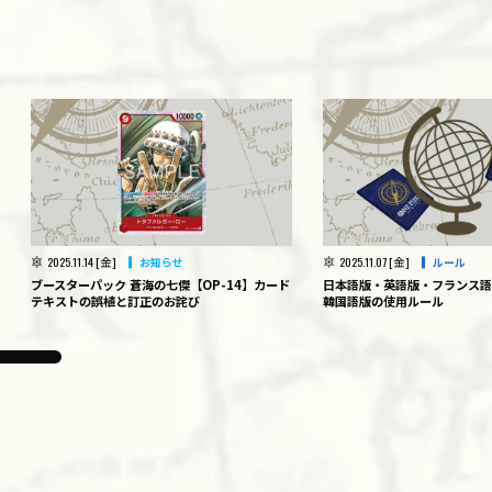
。
2025.11.14 [金]
2025.11.07 [金]
お知らせ
ルール
ブースターパック 蒼海の七傑【OP-14】カード
日本語版・英語版・フランス語
テキストの誤植と訂正のお詫び
韓国語版の使用ルール