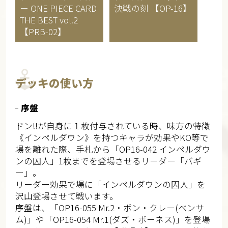
ー
ONE PIECE CARD
決戦の刻 【OP-16】
THE BEST vol.2
【PRB-02】
デッキの使い方
序盤
ドン!!が自身に１枚付与されている時、味方の特徴
《インペルダウン》を持つキャラが効果やKO等で
場を離れた際、手札から「OP16-042 インペルダウ
ンの囚人」1枚までを登場させるリーダー「バギ
ー」。
リーダー効果で場に「インペルダウンの囚人」を
沢山登場させて戦います。
序盤は、「OP16-055 Mr.2・ボン・クレー(ベンサ
ム)」や「OP16-054 Mr.1(ダズ・ボーネス)」を登場