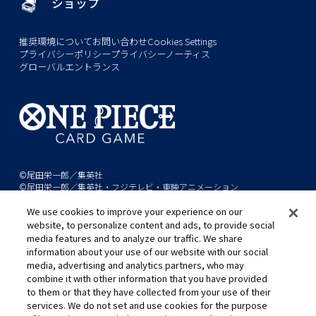
ショップ
推奨環境について
お問い合わせ
Cookies Settings
プライバシーポリシー
プライバシーノーティス
グローバルエントランス
©尾田栄一郎／集英社
©尾田栄一郎／集英社・フジテレビ・東映アニメーション
We use cookies to improve your experience on our
このwebサイトに記載されているすべての画像・テキスト・データの無
website, to personalize content and ads, to provide social
断転用、転載をお断りします。
media features and to analyze our traffic. We share
開発中につき、本サイトで使用している画像と実際の商品とは異なる場
information about your use of our website with our social
media, advertising and analytics partners, who may
合があります。
combine it with other information that you have provided
※AppleとAppleのロゴは、米国およびその他の国で登録されたApple
to them or that they have collected from your use of their
Inc.の商標です。
services. We do not set and use cookies for the purpose
※Google Play および Google Play ロゴは、Google LLC の商標です。