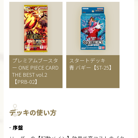
プレミアムブースタ
スタートデッキ
ー
ONE PIECE CARD
青 バギー【ST-25】
THE BEST vol.2
【PRB-02】
デッキの使い方
序盤