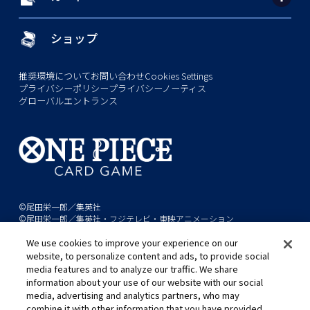
ショップ
推奨環境について
お問い合わせ
Cookies Settings
プライバシーポリシー
プライバシーノーティス
グローバルエントランス
©尾田栄一郎／集英社
©尾田栄一郎／集英社・フジテレビ・東映アニメーション
We use cookies to improve your experience on our
このwebサイトに記載されているすべての画像・テキスト・データの無
website, to personalize content and ads, to provide social
断転用、転載をお断りします。
media features and to analyze our traffic. We share
開発中につき、本サイトで使用している画像と実際の商品とは異なる場
information about your use of our website with our social
media, advertising and analytics partners, who may
合があります。
combine it with other information that you have provided