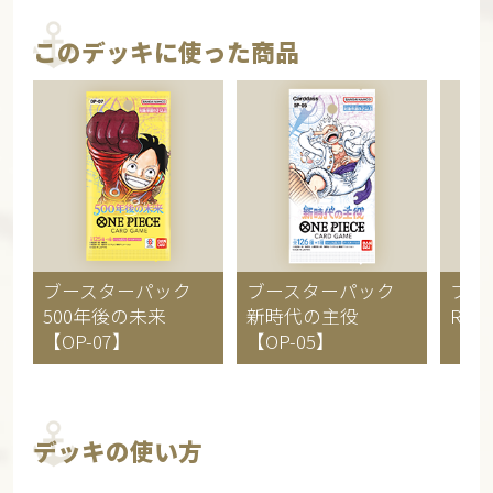
このデッキに使った商品
ブースターパック
ブースターパック
ブー
500年後の未来
新時代の主役
ROM
【OP-07】
【OP-05】
【OP
デッキの使い方