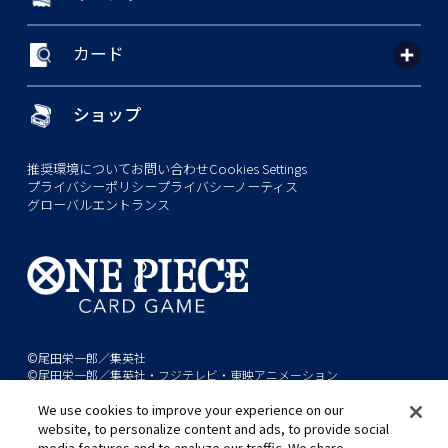
カード
ショップ
推奨環境について
お問い合わせ
Cookies Settings
プライバシーポリシー
プライバシーノーティス
グローバルエントランス
©尾田栄一郎／集英社
©尾田栄一郎／集英社・フジテレビ・東映アニメーション
We use cookies to improve your experience on our
このwebサイトに記載されているすべての画像・テキスト・データの無
website, to personalize content and ads, to provide social
断転用、転載をお断りします。
media features and to analyze our traffic. We share