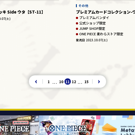
その他
 Side ウタ【ST-11】
プレミアムカードコレクション-ウ
プレミアムバンダイ
0.07(土)
公式ショップ限定
JUMP SHOP限定
ONE PIECE 麦わらストア限定
発売日
2023.10.07(土)
1
10
11
12
15
...
...