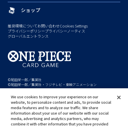
ショップ
推奨環境について
お問い合わせ
Cookies Settings
プライバシーポリシー
プライバシーノーティス
グローバルエントランス
©尾田栄一郎／集英社
©尾田栄一郎／集英社・フジテレビ・東映アニメーション
We use cookies to improve your experience on our
このwebサイトに記載されているすべての画像・テキスト・データの無
website, to personalize content and ads, to provide social
断転用、転載をお断りします。
media features and to analyze our traffic. We share
開発中につき、本サイトで使用している画像と実際の商品とは異なる場
information about your use of our website with our social
合があります。
media, advertising and analytics partners, who may
※AppleとAppleのロゴは、米国およびその他の国で登録されたApple
combine it with other information that you have provided