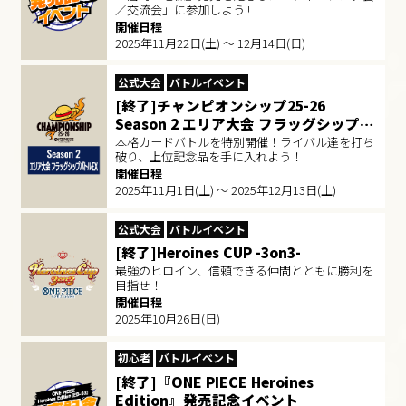
／交流会」に参加しよう!!
開催日程
2025年11月22日(土) ～ 12月14日(日)
公式大会
バトルイベント
[終了]チャンピオンシップ25-26
Season 2 エリア大会 フラッグシップバ
トルEX
本格カードバトルを特別開催！ライバル達を打ち
破り、上位記念品を手に入れよう！
開催日程
2025年11月1日(土) ～ 2025年12月13日(土)
公式大会
バトルイベント
[終了]Heroines CUP -3on3-
最強のヒロイン、信頼できる仲間とともに勝利を
目指せ！
開催日程
2025年10月26日(日)
初心者
バトルイベント
[終了]『ONE PIECE Heroines
Edition』発売記念イベント