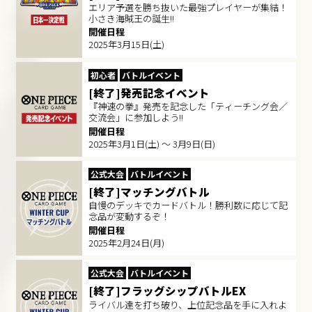
エリア予選を勝ち抜いた最強プレイヤーが集結！
小さき海賊王の誕生!!
開催日程
2025年3月15日(土)
初心者
バトルイベント
[終了]発売記念イベント
『神速の拳』発売を記念した「ティーチング会／
交流会」に参加しよう!!
開催日程
2025年3月1日(土) ～ 3月9日(日)
公式大会
バトルイベント
[終了]マッチングバトル
自慢のデッキでカードバトル！勝利数に応じて記
念品が変動するぞ！
開催日程
2025年2月24日(月)
公式大会
バトルイベント
[終了]フラッグシップバトルEX
ライバル達を打ち破り、上位記念品を手に入れよ