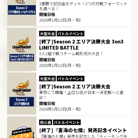
3連勝で記念品をゲット！​2つの対戦フォーマット
を選べる！​
開催日程
2026年1月12日(月・祝)
大型大会
バトルイベント
[終了]Season 2 エリア決勝大会 3on3
LIMITED BATTLE
3人1組で戦うチーム戦形式の大会！
開催日程
2026年1月12日(月・祝)
大型大会
バトルイベント
[終了]Season 2 エリア決勝大会
東京にて開催！上位32名が日本一決定戦へと進
出！
開催日程
2026年1月12日(月・祝)
初心者
バトルイベント
[終了]『蒼海の七傑』発売記念イベント
『蒼海の七傑』発売を記念した「ティーチング会