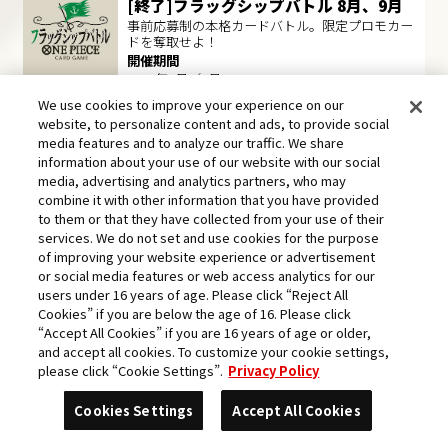
[終了]フラッグシップバトル 8月、9月
事前応募制の本格カードバトル。限定プロモカー
ドを奪取せよ！
開催期間
2024年8月／9月
We use cookies to improve your experience on our
初心者
バトルイベント
website, to personalize content and ads, to provide social
media features and to analyze our traffic. We share
[終了]イオンでジュニア大交流会
information about your use of our website with our social
小・中学生以下限定！全国5か所のイオンモール
media, advertising and analytics partners, who may
で開催！
combine it with other information that you have provided
開催日
to them or that they have collected from your use of their
2024年7月20日(土) ～ 2024年9月21日(土)
services. We do not set and use cookies for the purpose
of improving your website experience or advertisement
初心者
バトルイベント
or social media features or web access analytics for our
[終了]スタートデッキ発売記念交流会
users under 16 years of age. Please click “Reject All
スタートデッキの発売を記念した交流会に参加し
Cookies” if you are below the age of 16. Please click
よう!!
“Accept All Cookies” if you are 16 years of age or older,
開催期間
and accept all cookies. To customize your cookie settings,
2024年7月13日(土) ～ 2024年8月31日(土)
please click “Cookie Settings”.
Privacy Policy
公式大会
バトルイベント
Cookies Settings
Accept All Cookies
[終了]ONE PIECE カードゲームフェス