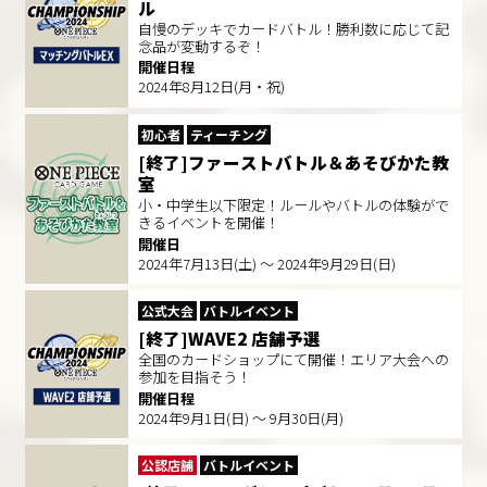
ル
自慢のデッキでカードバトル！勝利数に応じて記
念品が変動するぞ！
開催日程
2024年8月12日(月・祝)
初心者
ティーチング
[終了]ファーストバトル＆あそびかた教
室
小・中学生以下限定！ルールやバトルの体験がで
きるイベントを開催！
開催日
2024年7月13日(土) ～ 2024年9月29日(日)
公式大会
バトルイベント
[終了]WAVE2 店舗予選
全国のカードショップにて開催！エリア大会への
参加を目指そう！
開催日程
2024年9月1日(日) ～ 9月30日(月)
公認店舗
バトルイベント