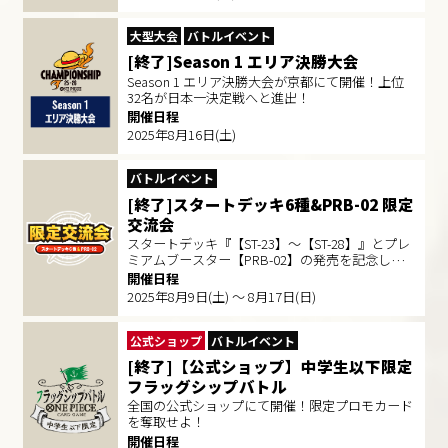
大型大会
バトルイベント
[終了]Season 1 エリア決勝大会
Season 1 エリア決勝大会が京都にて開催！上位
32名が日本一決定戦へと進出！
開催日程
2025年8月16日(土)
バトルイベント
[終了]スタートデッキ6種&PRB-02 限定
交流会
スタートデッキ『【ST-23】～【ST-28】』とプレ
ミアムブースター【PRB-02】の発売を記念した
イベントに参加しよう!!
開催日程
2025年8月9日(土) ～ 8月17日(日)
公式ショップ
バトルイベント
[終了]【公式ショップ】中学生以下限定
フラッグシップバトル
全国の公式ショップにて開催！限定プロモカード
を奪取せよ！
開催日程