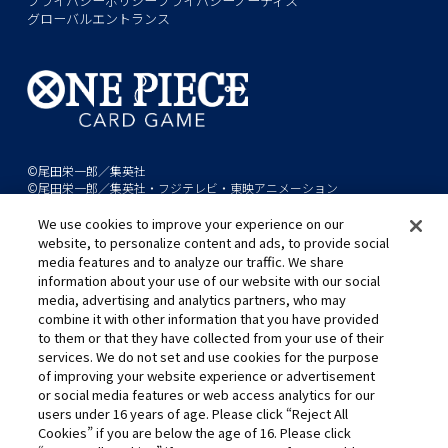
プライバシーポリシー
プライバシーノーティス
グローバルエントランス
©尾田栄一郎／集英社
©尾田栄一郎／集英社・フジテレビ・東映アニメーション
We use cookies to improve your experience on our
このwebサイトに記載されているすべての画像・テキスト・データの無
website, to personalize content and ads, to provide social
断転用、転載をお断りします。
media features and to analyze our traffic. We share
開発中につき、本サイトで使用している画像と実際の商品とは異なる場
information about your use of our website with our social
media, advertising and analytics partners, who may
合があります。
combine it with other information that you have provided
※AppleとAppleのロゴは、米国およびその他の国で登録されたApple
to them or that they have collected from your use of their
Inc.の商標です。
services. We do not set and use cookies for the purpose
※Google Play および Google Play ロゴは、Google LLC の商標です。
of improving your website experience or advertisement
or social media features or web access analytics for our
users under 16 years of age. Please click “Reject All
Cookies” if you are below the age of 16. Please click
キャリア採用