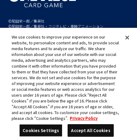
©尾田栄一郎／集英社
©尾田栄一郎／集英社・フジテレビ・東映アニメーション
We use cookies to improve your experience on our
このwebサイトに記載されているすべての画像・テキスト・データの無
website, to personalize content and ads, to provide social
断転用、転載をお断りします。
media features and to analyze our traffic. We share
開発中につき、本サイトで使用している画像と実際の商品とは異なる場
information about your use of our website with our social
media, advertising and analytics partners, who may
合があります。
combine it with other information that you have provided
※AppleとAppleのロゴは、米国およびその他の国で登録されたApple
to them or that they have collected from your use of their
Inc.の商標です。
services. We do not set and use cookies for the purpose
※Google Play および Google Play ロゴは、Google LLC の商標です。
of improving your website experience or advertisement
or social media features or web access analytics for our
users under 16 years of age. Please click “Reject All
Cookies” if you are below the age of 16. Please click
キャリア採用
“Accept All Cookies” if you are 16 years of age or older,
and accept all cookies. To customize your cookie settings,
please click “Cookie Settings”.
Privacy Policy
Cookies Settings
Accept All Cookies