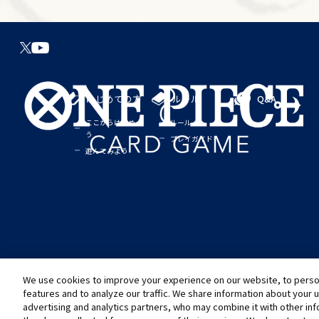
はじめての方
ルール
Q&A
ここからはじめよ
ルール
う
プレイガイド
遊んでみよう
We use cookies to improve your experience on our website, to person
©尾田栄一郎／集英社
©尾田栄一郎／集英社・フジテレビ・東映アニメーション
推奨環境について
お問い合わせ
Cookies Settings
プライバシーポリシー
プライバシー
features and to analyze our traffic. We share information about your 
advertising and analytics partners, who may combine it with other in