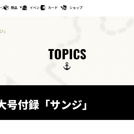
ース
商品
イベント
カード
ショップ
ジ」
TOPICS
特大号付録「サンジ」