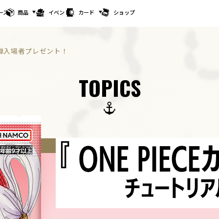
ース
商品
イベント
カード
ショップ
』第2弾入場者プレゼント！
TOPICS