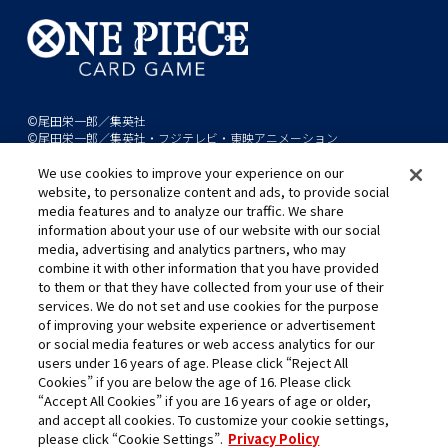
©尾田栄一郎／集英社
©尾田栄一郎／集英社・フジテレビ・東映アニメーション
We use cookies to improve your experience on our
このwebサイトに記載されているすべての画像・テキスト・データの無
website, to personalize content and ads, to provide social
断転用、転載をお断りします。
media features and to analyze our traffic. We share
開発中につき、本サイトで使用している画像と実際の商品とは異なる場
information about your use of our website with our social
media, advertising and analytics partners, who may
合があります。
combine it with other information that you have provided
※AppleとAppleのロゴは、米国およびその他の国で登録されたApple
to them or that they have collected from your use of their
Inc.の商標です。
services. We do not set and use cookies for the purpose
※Google Play および Google Play ロゴは、Google LLC の商標です。
of improving your website experience or advertisement
or social media features or web access analytics for our
users under 16 years of age. Please click “Reject All
Cookies” if you are below the age of 16. Please click
キャリア採用
“Accept All Cookies” if you are 16 years of age or older,
and accept all cookies. To customize your cookie settings,
please click “Cookie Settings”.
Privacy Policy