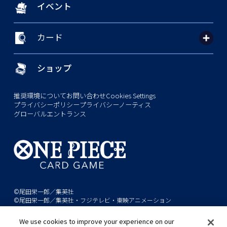
イベント
カード
ショップ
推奨環境について
お問い合わせ
Cookies Settings
プライバシーポリシー
プライバシーノーティス
グローバルエントランス
©尾田栄一郎／集英社
©尾田栄一郎／集英社・フジテレビ・東映アニメーション
We use cookies to improve your experience on our
このwebサイトに記載されているすべての画像・テキスト・データの無