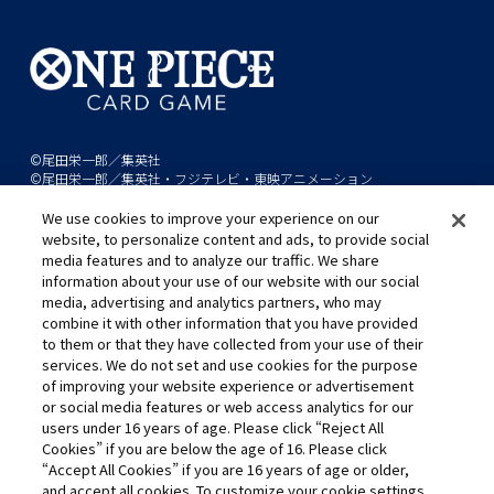
©尾田栄一郎／集英社
©尾田栄一郎／集英社・フジテレビ・東映アニメーション
We use cookies to improve your experience on our
このwebサイトに記載されているすべての画像・テキスト・データの無
website, to personalize content and ads, to provide social
断転用、転載をお断りします。
media features and to analyze our traffic. We share
開発中につき、本サイトで使用している画像と実際の商品とは異なる場
information about your use of our website with our social
media, advertising and analytics partners, who may
合があります。
combine it with other information that you have provided
※AppleとAppleのロゴは、米国およびその他の国で登録されたApple
to them or that they have collected from your use of their
Inc.の商標です。
services. We do not set and use cookies for the purpose
※Google Play および Google Play ロゴは、Google LLC の商標です。
of improving your website experience or advertisement
or social media features or web access analytics for our
users under 16 years of age. Please click “Reject All
Cookies” if you are below the age of 16. Please click
キャリア採用
“Accept All Cookies” if you are 16 years of age or older,
and accept all cookies. To customize your cookie settings,