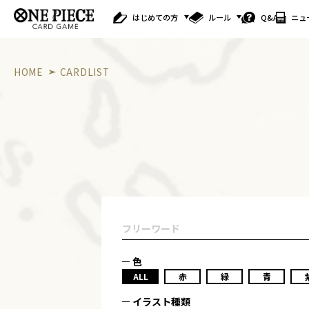
はじめての方
ルール
Q&A
ニュ
HOME
CARDLIST
色
ALL
赤
緑
青
イラスト種類