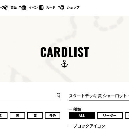
ース
商品
イベント
カード
ショップ
CARDLIST
スタートデッキ
黄 シャーロット・
種類
紫
黒
黄
多色
ALL
リーダー
ブロックアイコン