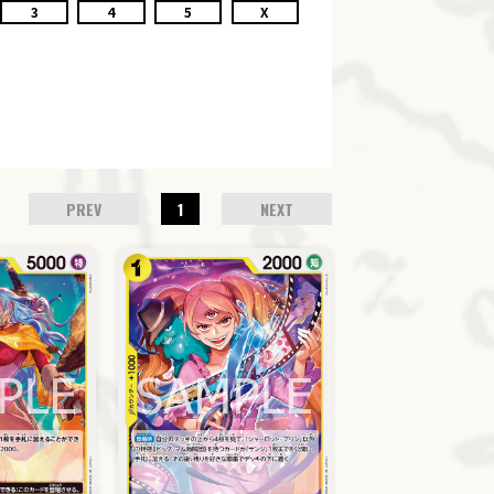
3
4
5
X
PREV
1
NEXT