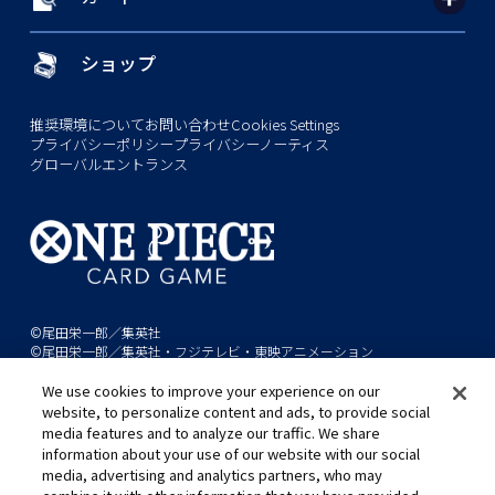
ショップ
推奨環境について
お問い合わせ
Cookies Settings
プライバシーポリシー
プライバシーノーティス
グローバルエントランス
©尾田栄一郎／集英社
©尾田栄一郎／集英社・フジテレビ・東映アニメーション
We use cookies to improve your experience on our
このwebサイトに記載されているすべての画像・テキスト・データの無
website, to personalize content and ads, to provide social
断転用、転載をお断りします。
media features and to analyze our traffic. We share
開発中につき、本サイトで使用している画像と実際の商品とは異なる場
information about your use of our website with our social
media, advertising and analytics partners, who may
合があります。