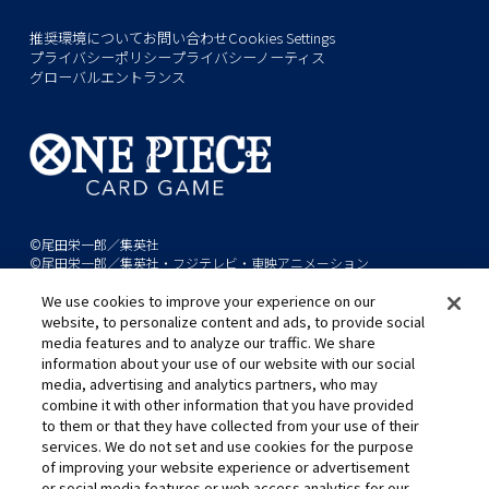
推奨環境について
お問い合わせ
Cookies Settings
プライバシーポリシー
プライバシーノーティス
グローバルエントランス
©尾田栄一郎／集英社
©尾田栄一郎／集英社・フジテレビ・東映アニメーション
We use cookies to improve your experience on our
このwebサイトに記載されているすべての画像・テキスト・データの無
website, to personalize content and ads, to provide social
断転用、転載をお断りします。
media features and to analyze our traffic. We share
開発中につき、本サイトで使用している画像と実際の商品とは異なる場
information about your use of our website with our social
media, advertising and analytics partners, who may
合があります。
combine it with other information that you have provided
※AppleとAppleのロゴは、米国およびその他の国で登録されたApple
to them or that they have collected from your use of their
Inc.の商標です。
services. We do not set and use cookies for the purpose
※Google Play および Google Play ロゴは、Google LLC の商標です。
of improving your website experience or advertisement
or social media features or web access analytics for our