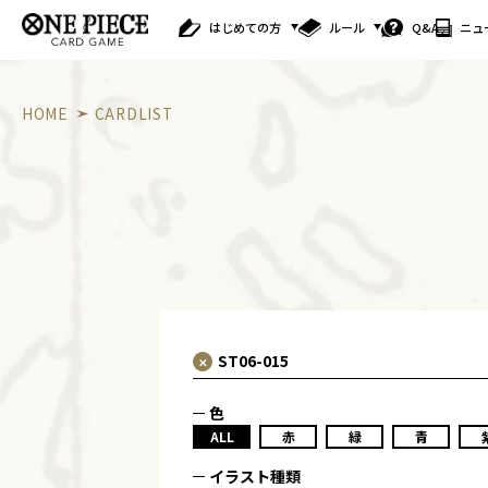
はじめての方
ルール
Q&A
ニュ
HOME
CARDLIST
色
ALL
赤
緑
青
イラスト種類