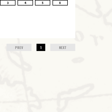
3
4
5
X
PREV
1
NEXT