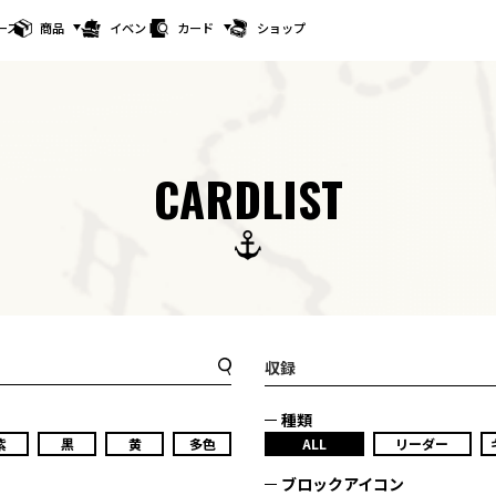
ース
商品
イベント
カード
ショップ
CARDLIST
収録
種類
紫
黒
黄
多色
ALL
リーダー
ブロックアイコン